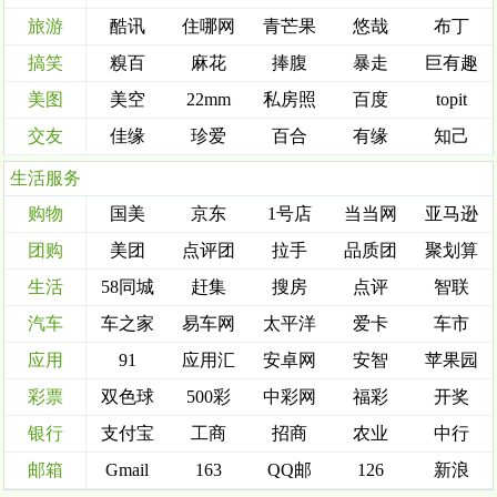
旅游
酷讯
住哪网
青芒果
悠哉
布丁
搞笑
糗百
麻花
捧腹
暴走
巨有趣
美图
美空
22mm
私房照
百度
topit
交友
佳缘
珍爱
百合
有缘
知己
生活服务
购物
国美
京东
1号店
当当网
亚马逊
团购
美团
点评团
拉手
品质团
聚划算
生活
58同城
赶集
搜房
点评
智联
汽车
车之家
易车网
太平洋
爱卡
车市
应用
91
应用汇
安卓网
安智
苹果园
彩票
双色球
500彩
中彩网
福彩
开奖
银行
支付宝
工商
招商
农业
中行
邮箱
Gmail
163
QQ邮
126
新浪