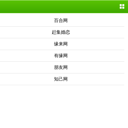
百合网
赶集婚恋
缘来网
有缘网
朋友网
知己网