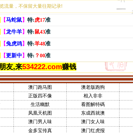
浏览流量，不保留大量往期记录!
肖
【
马蛇鼠
】
特:
虎17
准
肖
【
龙牛羊
】
特:
鼠43
准
肖
【
兔虎鸡
】
特:
羊48
准
肖
【
更新中
】
特:
？00
准
朋友,来
534222.com
赚钱
澳门跑马图
澳老版跑狗
正版四不像
相入非非
话
生活幽默
看图解特碼
凤凰天机图
东成西就澳
澳门男人味
澳门女人味
金多宝传真
澳门红虎报