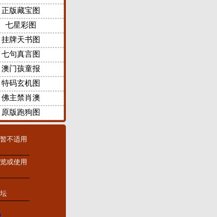
正版藏宝图
七星彩图
挂牌天书图
七句真言图
澳门孩童报
特码玄机图
佛主禁肖澳
原版跑狗图
暂不适用
览或使用
坛