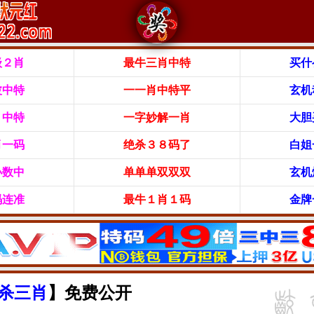
级２肖
最牛三肖中特
买什
波中特
一一肖中特平
玄机
０中特
一字妙解一肖
大胆
肖一码
绝杀３８码了
白姐
小数中
单单单双双双
玄机
码连准
最牛１肖１码
金牌
杀三肖
】免费公开