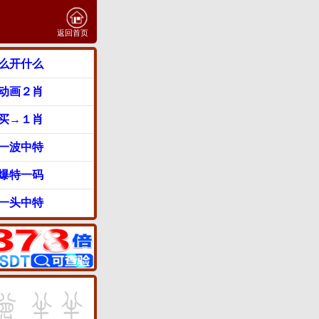
返回首页
么开什么
动画２肖
买→１肖
一波中特
爆特一码
一头中特