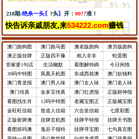
218期:
绝杀一头〖
?头
〗
开：
00??
准！
快告诉亲戚朋友,来
534222.com
赚钱
澳门跑狗图
澳门跑马图
澳老版跑狗
澳另版跑狗
澳正版挂牌
正版四不像
相入非非
蛇蛋图
管家婆1句话
生活幽默
看图解特碼
今日闲情
30码中特图
凤凰天机图
东成西就澳
澳门欲钱料
澳门青龙报
澳门男人味
澳门女人味
澳门老人味
澳门传真
金多宝传真
澳门红虎报
正版财神报
看图找生肖
12码中特图
老藏宝图正
正版藏宝图
金旺旺信箱
曾道人信箱
六合皇信箱
七星彩图
正版射牌澳
挂牌玄机图
挂牌平特报
挂牌天书图
看图抓码澳
鬼谷子报特
挂牌寻宝图
七句真言图
平特一肖图
济公救世报
白姐龙虎霸
澳门孩童报